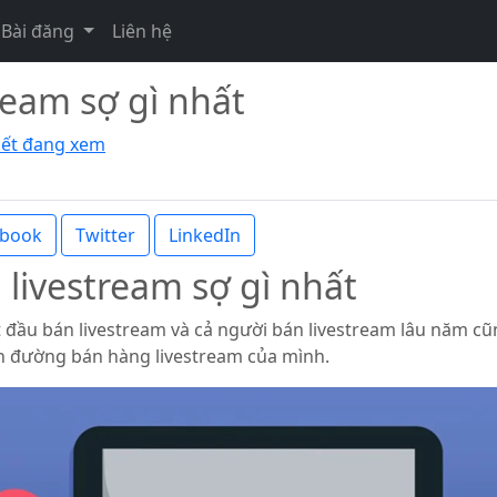
Bài đăng
Liên hệ
ream sợ gì nhất
viết đang xem
ebook
Twitter
LinkedIn
livestream sợ gì nhất
 đầu bán livestream và cả người bán livestream lâu năm cũn
n đường bán hàng livestream của mình.