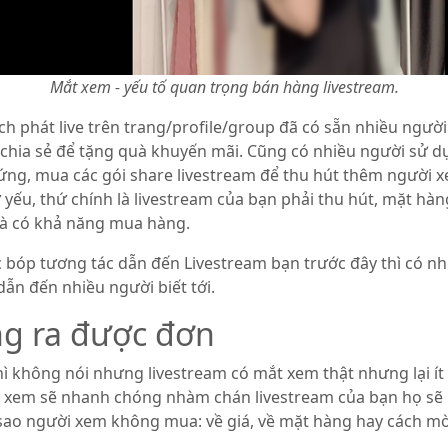
Mắt xem - yếu tố quan trọng bán hàng livestream.
ch phát live trên trang/profile/group đã có sẵn nhiều ngườ
hia sẻ để tặng quà khuyến mãi. Cũng có nhiều người sử dụ
g, mua các gói share livestream để thu hút thêm người xem
 yếu, thứ chính là livestream của bạn phải thu hút, mặt hàn
 và có khả năng mua hàng.
bóp tương tác dẫn đến Livestream bạn trước đây thì có nhiề
dẫn đến nhiều người biết tới.
ng ra được đơn
 không nói nhưng livestream có mắt xem thật nhưng lại ít 
ời xem sẽ nhanh chóng nhàm chán livestream của bạn họ sẽ r
ì sao người xem không mua: về giá, về mặt hàng hay cách m