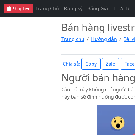
Trang Chủ
Đăng ký
Bảng Giá
Thực Tế
ShopLive
Bán hàng livest
Trang chủ
Hướng dẫn
Bài 
Copy
Zalo
Fac
Chia sẻ:
Người bán hàng 
Câu hỏi này không chỉ người bắt
này bạn sẽ định hướng được co