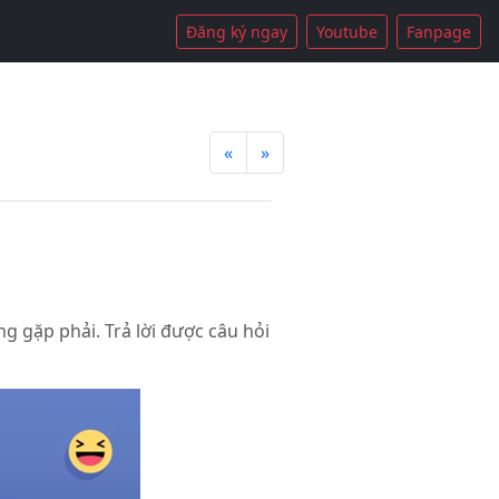
Đăng ký ngay
Youtube
Fanpage
«
»
g gặp phải. Trả lời được câu hỏi