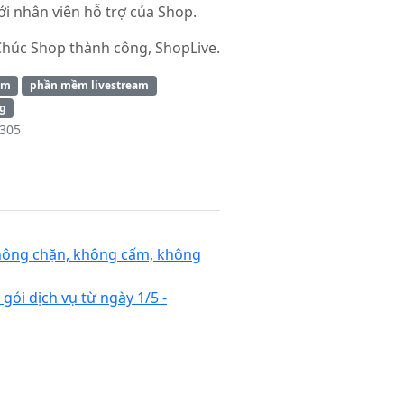
ới nhân viên hỗ trợ của Shop.
Chúc Shop thành công, ShopLive.
am
phần mềm livestream
ng
,305
hông chặn, không cấm, không
gói dịch vụ từ ngày 1/5 -