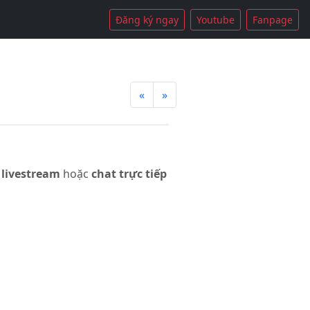
Đăng ký ngay
Youtube
Fanpage
«
»
 livestream
hoặc
chat trực tiếp