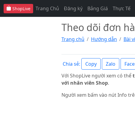
Trang Chủ
Đăng ký
Bảng Giá
Thực Tế
ShopLive
Theo dõi đơn hà
Trang chủ
Hướng dẫn
Bài 
Copy
Zalo
Fac
Chia sẻ:
Với ShopLive người xem có thể
với nhân viên Shop
.
Người xem bấm vào nút Info trê