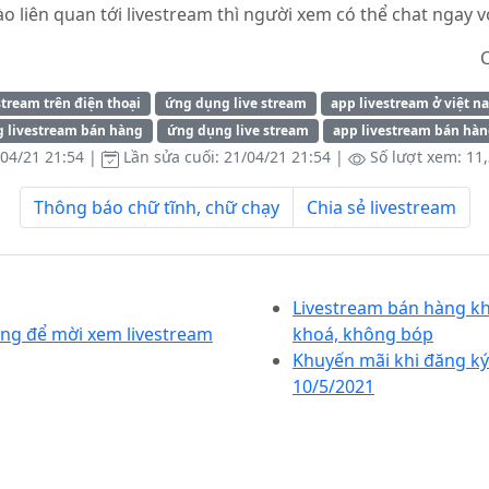
o liên quan tới livestream thì người xem có thể chat ngay v
tream trên điện thoại
ứng dụng live stream
app livestream ở việt n
 livestream bán hàng
ứng dụng live stream
app livestream bán hà
04/21 21:54
|
Lần sửa cuối:
21/04/21 21:54
|
Số lượt xem: 11
Thông báo chữ tĩnh, chữ chạy
Chia sẻ livestream
Livestream bán hàng k
ng để mời xem livestream
khoá, không bóp
Khuyến mãi khi đăng ký 
10/5/2021