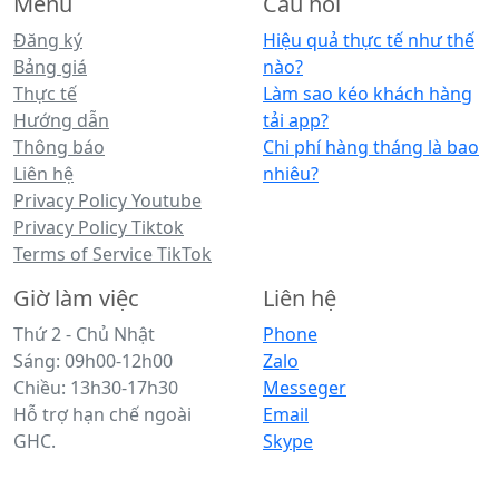
Menu
Câu hỏi
Đăng ký
Hiệu quả thực tế như thế
Bảng giá
nào?
Thực tế
Làm sao kéo khách hàng
Hướng dẫn
tải app?
Thông báo
Chi phí hàng tháng là bao
Liên hệ
nhiêu?
Privacy Policy Youtube
Privacy Policy Tiktok
Terms of Service TikTok
Giờ làm việc
Liên hệ
Thứ 2 - Chủ Nhật
Phone
Sáng: 09h00-12h00
Zalo
Chiều: 13h30-17h30
Messeger
Hỗ trợ hạn chế ngoài
Email
GHC.
Skype