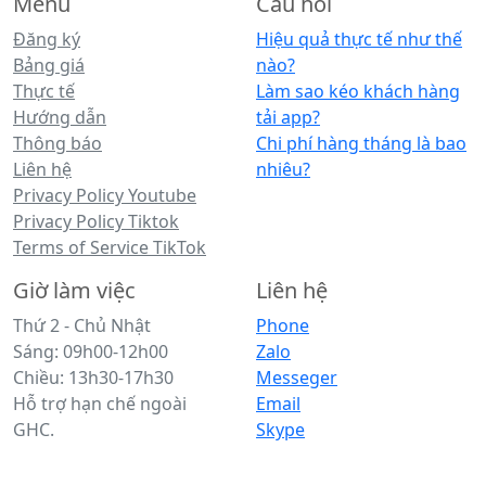
Menu
Câu hỏi
Đăng ký
Hiệu quả thực tế như thế
Bảng giá
nào?
Thực tế
Làm sao kéo khách hàng
Hướng dẫn
tải app?
Thông báo
Chi phí hàng tháng là bao
Liên hệ
nhiêu?
Privacy Policy Youtube
Privacy Policy Tiktok
Terms of Service TikTok
Giờ làm việc
Liên hệ
Thứ 2 - Chủ Nhật
Phone
Sáng: 09h00-12h00
Zalo
Chiều: 13h30-17h30
Messeger
Hỗ trợ hạn chế ngoài
Email
GHC.
Skype